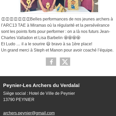
👏👏👏👏👏👏👏Belles performances de nos jeunes archers à
l’ARC13 TAE à Miramas où la régularité et la persévérance
sont les points forts pour performer : on a là nos futurs Jean-
Charles Valladon et Lisa Barbelin 🤩🤩🤩🤩
Et Ludo … il a le sourire 😃 bravo à sa 1ère place!
Un grand merci à Steph et Manon pour avoir coaché l’équipe.
Peynier-Les Archers du Verdalaï
Siège social : Hotel de Ville de Peynier
13790
PEYNIER
archers.peynier@gmail.com